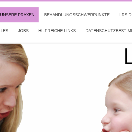
UNSERE PRAXEN
BEHANDLUNGSSCHWERPUNKTE
LRS D
LLES
JOBS
HILFREICHE LINKS
DATENSCHUTZBESTI